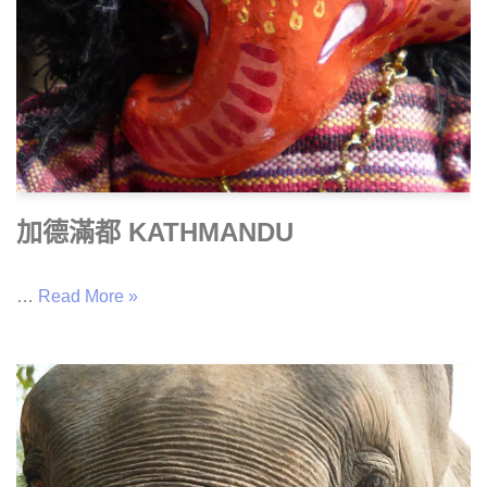
加德滿都 KATHMANDU
…
Read More »