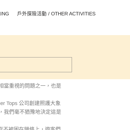
ING
戶外探險活動 / OTHER ACTIVITIES
相當重視的問題之一
，
也是
ger Tops
公司創建
照護
大象
，
我們毫不猶豫地決定這是
從不被
困在
鏈條上，遊客們