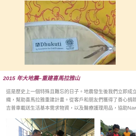
2015
年大地震
–
重建喜馬拉雅山
這
是
歷史上
一個特殊
且難忘
的日子。
地震發生後
我們
立即
成
織，
幫助
喜馬拉雅重建
計畫
。從客戶和朋友
們
獲得了
善心
捐
吉普車載送生活基本需求物資，以及醫療護理用品，協助
Naw