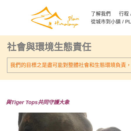
了解我們
行程 / 
Skip
從城市到小鎮 / PL
to
content
社會與環境生態責任
我們的目標之
是
盡可能對
整體
社會和
生態
環境負責
與
Tiger Tops
共同守護大象