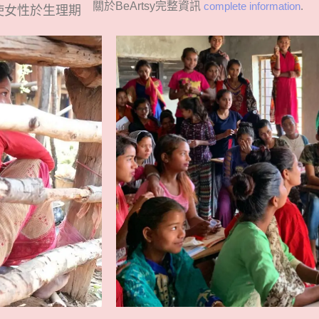
關於
BeArtsy
完整資訊
complete information
.
使女性於生理期