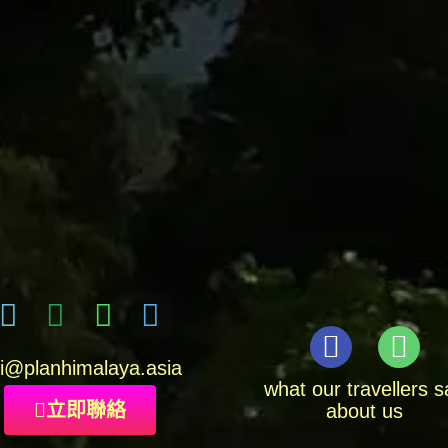
i
@planhimalaya.
asia
what our travellers s
立即聯絡
about us