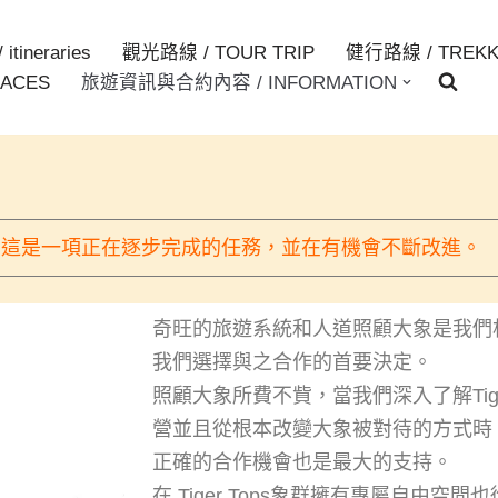
itineraries
觀光路線 / TOUR TRIP
健行路線 / TREKK
ACES
旅遊資訊與合約內容 / INFORMATION
，
這是一項正在逐步完成的任務，並在有機會不斷改進。
奇旺的旅遊系統和
人道
照顧大象
是我們
我們選擇與之合作的首要決定。
照顧大象所費不貲，當
我們
深入了解
Ti
營並且從根本改變
大象
被對待的方式時
正確的合作機會也是最大的支持
。
在
Tiger Tops
象群
擁有專屬
自由
空間
也