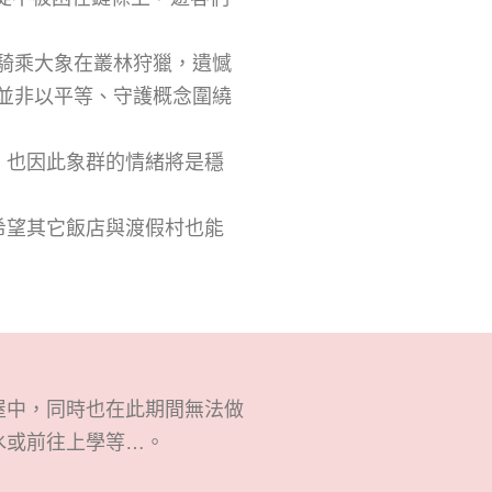
騎乘大象在
叢林狩獵
，遺憾
並非以平等、守護
概念圍繞
，也因此象群的情緒將是穩
希望其
它飯店與渡假村
也能
屋中，同時也在此期間無法做
水或前往上學等
…
。