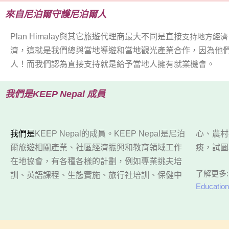
來自尼泊爾守護尼泊爾人
Plan Himalay
與其它旅遊代理商最大不同是直接
支持地方經濟
濟，這就是我們總與當地導遊和當地觀光產業合作，因為他
人！而我們認為直接支持就是給予當地人擁有就業機會。
我們是
KEEP Nepal
成員
我們是
KEEP Nepal
的成員。
KEEP Nepal
是尼泊
心、農村社區發展，甚至提高人們意識不隨地吐
爾旅遊相關產業、社區經濟振興和教育領域工作
痰，試圖
在地協會，有各種各樣的計劃，例如專業挑夫培
了解更多:
訓、英語課程、生態實施、旅行社培訓、保健中
Education