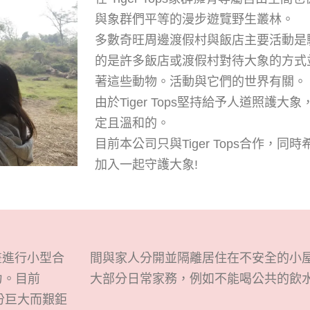
與
象群們平等的漫步
遊覽
野生
叢林
。
多數奇旺周邊渡假村與飯店
主要活動是
的是許多飯店或渡假村對待大象的方式
著這些動物
。
活動與它們的世界有關。
由於
Tiger Tops
堅持給予人道照護大象
定且溫和的。
目前
本公司只與
Tiger Tops
合作，
同時
加入
一起守護大象
!
畫進行小型合
間與家人分開並隔離居住在不安全的小
力。
目前
大部分日常家務，例如不能喝公共的飲
份巨大而艱鉅