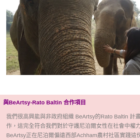
與
BeArtsy-Rato Baltin
合作項目
我們很高興能與非政府組織
BeArtsy
的
Rato Baltin
計
作，這完全符合我們對於守護尼泊爾女性在社會中權
BeArtsy
正在尼泊爾偏遠西部
Achham
農村社區實踐這