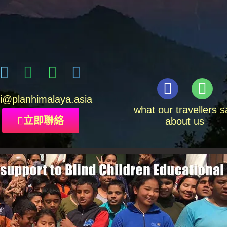
i
@planhimalaya.
asia
what our travellers s
立即聯絡
about us