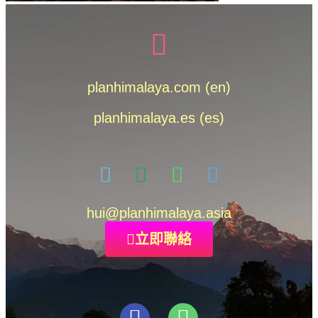
planhimalaya.com (en)
planhimalaya.es
(es)
hui
@planhimalaya.
asia
立即聯絡