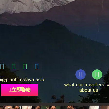
i
@planhimalaya.
asia
what our travellers s
立即聯絡
about us