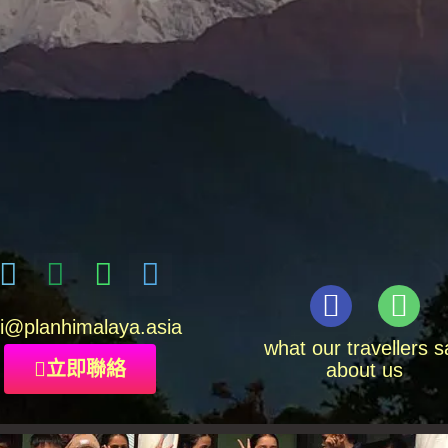
i
@planhimalaya.
asia
what our travellers s
立即聯絡
about us