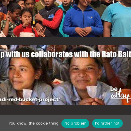
You know, the cookie thing
No problem
I'd rather not