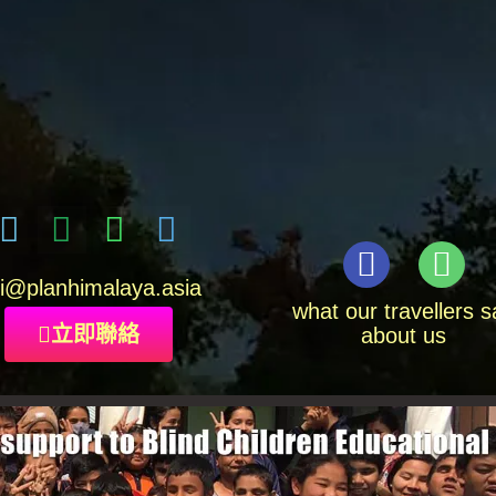
i
@planhimalaya.
asia
what our travellers s
立即聯絡
about us