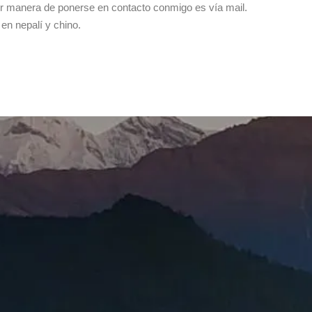
r manera de ponerse en contacto conmigo es vía mail.
en nepalí y chino.