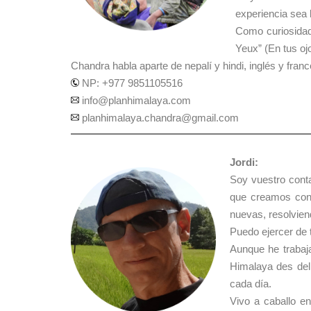
experiencia sea 
Como curiosidad
Yeux” (En tus oj
Chandra habla aparte de nepalí y hindi, inglés y franc
NP: +977 9851105516
info@planhimalaya.com
planhimalaya.chandra@gmail.com
Jordi:
Soy vuestro conta
que creamos con C
nuevas, resolvien
Puedo ejercer de 
Aunque he trabaja
Himalaya des del
cada día.
Vivo a caballo e