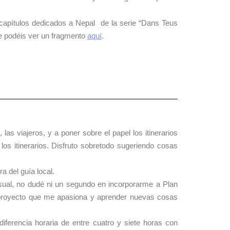
 capítulos dedicados a Nepal de la serie “Dans Teus
ue podéis ver un fragmento
aquí
.
as viajeros, y a poner sobre el papel los itinerarios
los itinerarios. Disfruto sobretodo sugeriendo cosas
a del guía local.
isual, no dudé ni un segundo en incorporarme a Plan
te proyecto que me apasiona y aprender nuevas cosas
iferencia horaria de entre cuatro y siete horas con