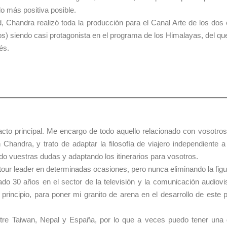
lo más positiva posible.
, Chandra realizó toda la producción para el Canal Arte de los dos
os) siendo casi protagonista en el programa de los Himalayas, del q
és.
cto principal. Me encargo de todo aquello relacionado con vosotros, l
handra, y trato de adaptar la filosofía de viajero independiente a 
do vuestras dudas y adaptando los itinerarios para vosotros.
tour leader en determinadas ocasiones, pero nunca eliminando la figur
do 30 años en el sector de la televisión y la comunicación audiov
 principio, para poner mi granito de arena en el desarrollo de es
ntre Taiwan, Nepal y España, por lo que a veces puedo tener una d