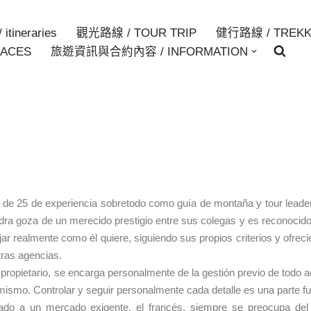
itineraries
觀光路線 / TOUR TRIP
健行路線 / TREKK
ACES
旅遊資訊與合約內容 / INFORMATION
e 25 de experiencia sobretodo como guía de montaña y tour leader, 
dra goza de un merecido prestigio entre sus colegas y es reconocid
jar realmente como él quiere, siguiendo sus propios criterios y ofrec
tras agencias.
l propietario, se encarga personalmente de la gestión previo de todo a
 mismo. Controlar y seguir personalmente cada detalle es una parte fu
do a un mercado exigente, el francés, siempre se preocupa del 