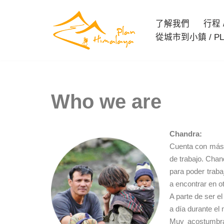
了解我們
行程 / 
Skip
從城市到小鎮 / PL
to
content
Who we are
Chandra:
Cuenta con más d
de trabajo. Chan
para poder traba
a encontrar en o
A parte de ser e
a día durante el
Muy acostumbra