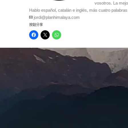
vosotros. La mejo
Hablo español, catalán e inglés, más cuatro palabras 
jordi@planhimalaya.com
按鈕分享